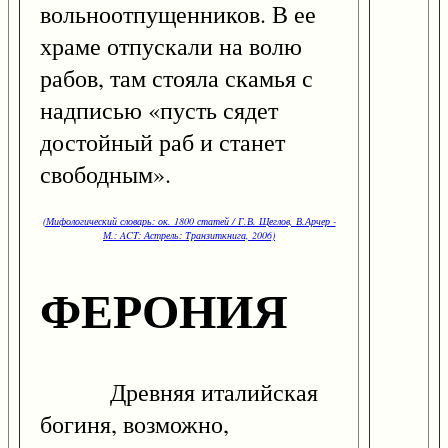
вольноотпущенников. В ее
храме отпускали на волю
рабов, там стояла скамья с
надписью «пусть сядет
достойный раб и станет
свободным».
(Мифологический словарь: ок. 1800 статей / Г.В. Щеглов, В.Арчер -
М.: ACT: Астрель: Транзиткнига, 2006)
ФЕРОНИЯ
Древняя италийская
богиня, возможно,