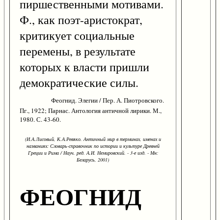
пиршественными мотивами.
Ф., как поэт-аристократ,
критикует социальные
перемены, в результате
которых к власти пришли
демократические силы.
Феогнид. Элегии / Пер. А. Пиотровского.
Пг., 1922; Парнас. Антология античной лирики. М.,
1980. С. 43-60.
(И.А.Лисовый, К.А.Ревяко. Античный мир в терминах, именах и
названиях: Словарь-справочник по истории и культуре Древней
Греции и Рима / Науч. ред. А.И. Немировский. - 3-е изд. - Мн:
Беларусь, 2001)
ФЕОГНИД