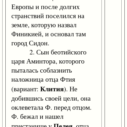
Европы и после долгих
странствий поселился на
земле, которую назвал
Финикией, и основал там
город Сидон.
2. Сын беотийского
царя Аминтора, которого
пыталась соблазнить
наложница отца Фтия
Клития
(вариант:
). Не
добившись своей цели, она
оклеветала Ф. перед отцом.
Ф. бежал и нашел
Пелея
пристанище у
, отца