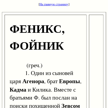
[
На главную страницу
]
ФЕНИКС,
ФОЙНИК
(греч.)
1. Один из сыновей
Агенора
Европы
царя
, брат
,
Кадма
и Килика. Вместе с
братьями Ф. был послан на
Зевсом
поиски похищенной