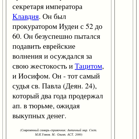
секретаря императора
Клавдия
. Он был
прокуратором Иудеи с 52 до
60. Он безуспешно пытался
подавить еврейские
волнения и осуждался за
свою жестокость и
Тацитом
,
и Иосифом. Он - тот самый
судья св. Павла (Деян. 24),
который два года продержал
ап. в тюрьме, ожидая
выкупных денег.
(Современный словарь-справочник: Античный мир. Cост.
М.И.Умнов. М.: Олимп, АСТ, 2000)