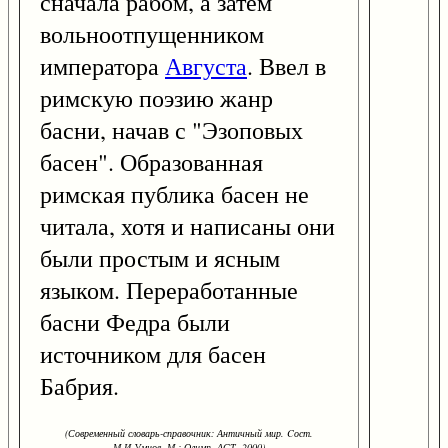
сначала рабом, а затем
вольноотпущенником
императора
Августа
. Ввел в
римскую поэзию жанр
басни, начав с "Эзоповых
басен". Образованная
римская публика басен не
читала, хотя и написаны они
были простым и ясным
языком. Переработанные
басни Федра были
источником для басен
Бабрия.
(Современный словарь-справочник: Античный мир. Cост.
М.И.Умнов. М.: Олимп, АСТ, 2000)