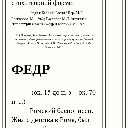
стихотворной форме.
Федр и Бабрий. Басни / Пер. М.Л.
Гаспарова. М., 1962; Гаспаров М.Л. Античная
литературная басня (Федр и Бабрий). М., 1971.
(И.А.Лисовый, К.А.Ревяко. Античный мир в терминах, именах и
названиях: Словарь-справочник по истории и культуре Древней
Греции и Рима / Науч. ред. А.И. Немировский. - 3-е изд. - Мн:
Беларусь, 2001)
ФЕДР
(ок. 15 до н. э. - ок. 70
н. э.)
Римский баснописец.
Жил с детства в Риме, был