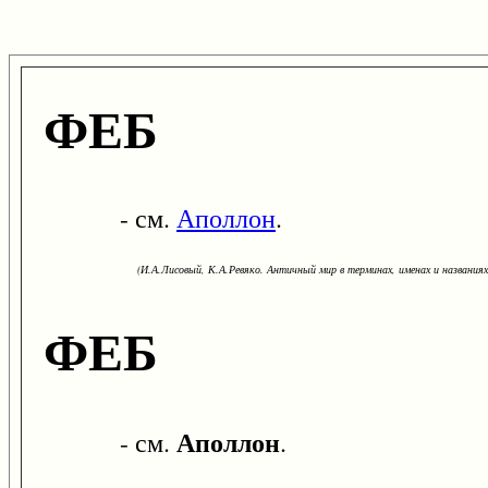
ФЕБ
- см.
Аполлон
.
(И.А.Лисовый, К.А.Ревяко. Античный мир в терминах, именах и названиях: 
ФЕБ
Аполлон
- см.
.