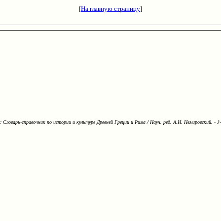
[
На главную страницу
]
Словарь-справочник по истории и культуре Древней Греции и Рима / Науч. ред. А.И. Немировский. - 3-е