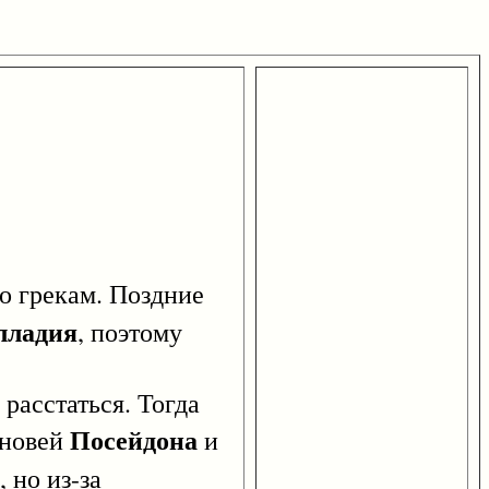
го грекам. Поздние
лладия
, поэтому
асстаться. Тогда
Посейдона
ыновей
и
 но из-за