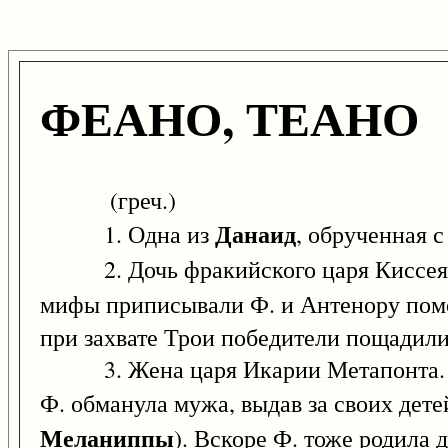
ФЕАНО, ТЕАНО
(греч.)
Данаид
1. Одна из
, обрученная 
2. Дочь фракийского царя Киссея,
мифы приписывали Ф. и Антенору пом
при захвате Трои победители пощадили 
3. Жена царя Икарии Метапонта. У Ф.
Ф. обманула мужа, выдав за своих дет
Меланиппы
). Вскоре Ф. тоже родила 