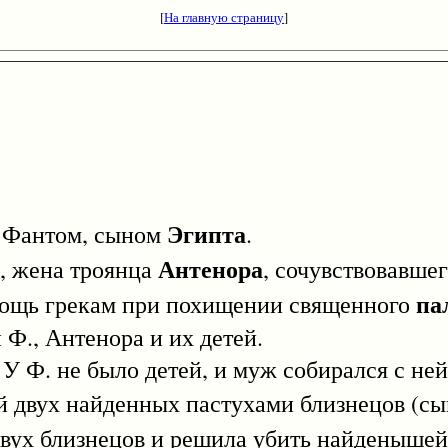
[
На главную страницу
]
Эгипта
с Фантом, сыном
.
Антенора
 жена троянца
, сочувствовавше
па
ощь грекам при похищении священного
Ф., Антенора и их детей.
 не было детей, и муж собирался с ней р
ей двух найденных пастухами близнецов (с
двух близнецов и решила убить найденышей,