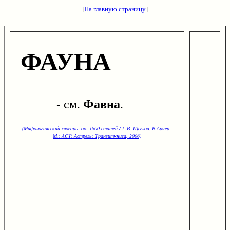
[
На главную страницу
]
ФАУНА
Фавна
- см.
.
(Мифологический словарь: ок. 1800 статей / Г.В. Щеглов, В.Арчер -
М.: ACT: Астрель: Транзиткнига, 2006)