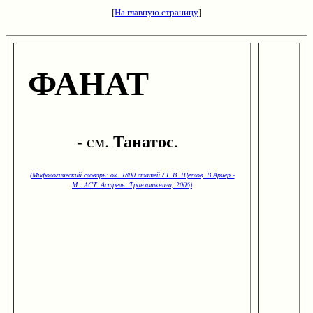
[
На главную страницу
]
ФАНАТ
Танатос
- см.
.
(Мифологический словарь: ок. 1800 статей / Г.В. Щеглов, В.Арчер -
М.: ACT: Астрель: Транзиткнига, 2006)