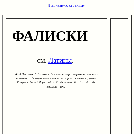
[
На главную страницу
]
ФАЛИСКИ
- см.
Латины
.
(И.А.Лисовый, К.А.Ревяко. Античный мир в терминах, именах и
названиях: Словарь-справочник по истории и культуре Древней
Греции и Рима / Науч. ред. А.И. Немировский. - 3-е изд. - Мн:
Беларусь, 2001)