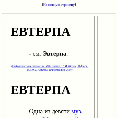
[
На главную страницу
]
ЕВТЕРПА
Эвтерпа
- см.
.
(Мифологический словарь: ок. 1800 статей / Г.В. Щеглов, В.Арчер -
М.: ACT: Астрель: Транзиткнига, 2006)
ЕВТЕРПА
Одна из девяти
муз
,