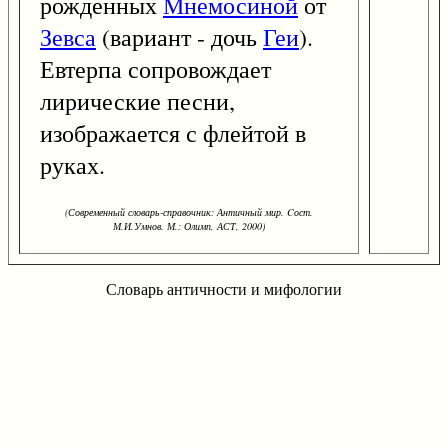
рожденных
Мнемосиной
от
Зевса
(вариант - дочь
Геи
).
Евтерпа сопровождает
лирические песни,
изображается с флейтой в
руках.
(Современный словарь-справочник: Античный мир. Cост.
М.И.Умнов. М.: Олимп, АСТ, 2000)
Словарь античности и мифологии