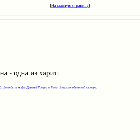
[
На главную страницу
]
- одна из харит.
. Легенды и мифы Древней Греции и Рима: Энциклопедический словарь)