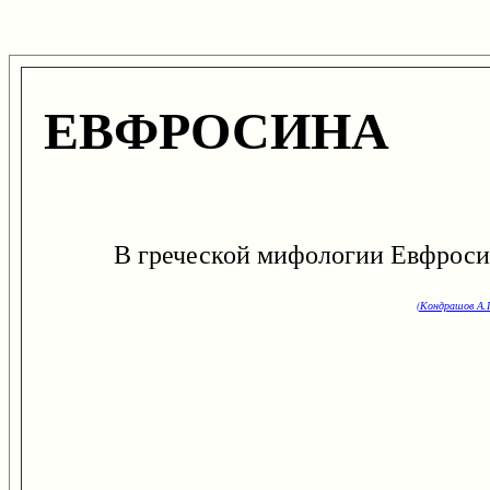
ЕВФРОСИНА
В греческой мифологии Евфросина 
(Кондрашов А.П