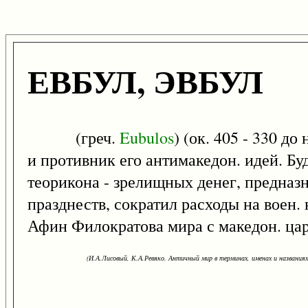
ЕВБУЛ, ЭВБУЛ
(греч.
Eubulos
) (ок. 405 - 330 д
и противник его антимакедон. идей. Буд
теорикона - зрелищных денег, предназ
празднеств, сократил расходы на воен.
Афин Филократова мира с македон. ц
(И.А.Лисовый, К.А.Ревяко. Античный мир в терминах, именах и названиях: 