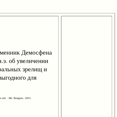
овременник Демосфена
н.э. об увеличении
тральных зрелищ и
выгодного для
 изд. - Мн: Беларусь, 2001)