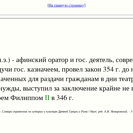
[
На главную страницу
]
о н.э.) - афинский оратор и гос. деятель, с
учи гос. казначеем, провел закон 354 г. до 
наченных для раздачи гражданам в дни теа
 нужды, выступил за заключение крайне не 
арем Филиппом
II
в 346 г.
Словарь-справочник по истории и культуре Древней Греции и Рима / Науч. ред. А.И. Немировский. - 3-е