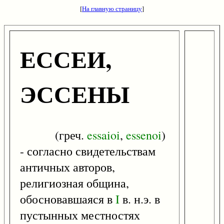
[
На главную страницу
]
ЕССЕИ,
ЭССЕНЫ
(греч.
essaioi
,
essenoi
)
- согласно свидетельствам
античных авторов,
религиозная община,
обосновавшаяся в
I
в. н.э. в
пустынных местностях