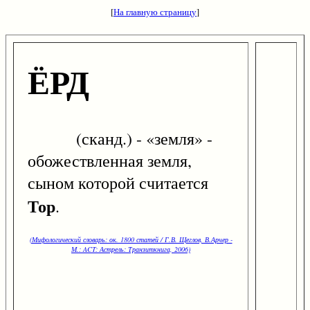
[
На главную страницу
]
ЁРД
(сканд.) - «земля» -
обожествленная земля,
сыном которой считается
Тор
.
(Мифологический словарь: ок. 1800 статей / Г.В. Щеглов, В.Арчер -
М.: ACT: Астрель: Транзиткнига, 2006)