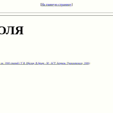
[
На главную страницу
]
ОЛЯ
 ок. 1800 статей / Г.В. Щеглов, В.Арчер - М.: ACT: Астрель: Транзиткнига, 2006)