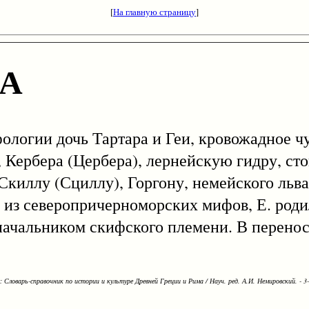
[
На главную страницу
]
НА
ифологии дочь Тартара и Геи, кровожадное ч
 Кербера (Цербера), лернейскую гидру, сто
Скиллу (Сциллу), Горгону, немейского льва
 из северопричерноморских мифов, Е. родил
оначальником скифского племени. В перенос
Словарь-справочник по истории и культуре Древней Греции и Рима / Науч. ред. А.И. Немировский. - 3-е