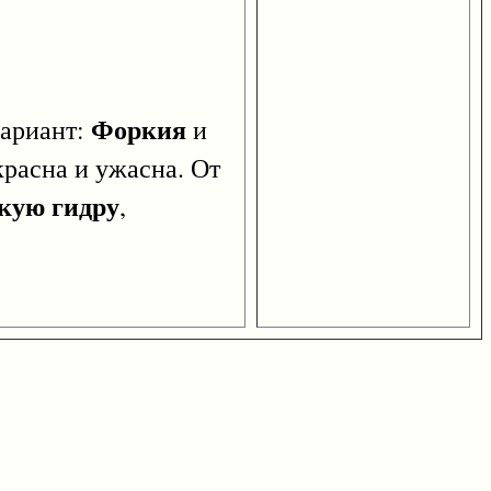
Форкия
ариант:
и
красна и ужасна. От
кую гидру
,