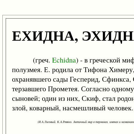
ЕХИДНА, ЭХИД
(греч.
Echidna
) - в греческой м
полузмея. Е. родила от Тифона Химеру,
охранявшего сады Гесперид, Сфинкса, 
терзавшего Прометея. Согласно одному
сыновей; один из них, Скиф, стал род
злой, коварный, насмешливый человек.
(И.А.Лисовый, К.А.Ревяко. Античный мир в терминах, именах и названиях: 