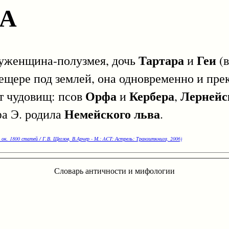
НА
Тартара
Геи
женщина-полузмея, дочь
и
(в
пещере под землей, она одновременно и пре
Орфа
Кербера
Лернейс
ет чудовищ: псов
и
,
Немейского льва
фа Э. родила
.
 ок. 1800 статей / Г.В. Щеглов, В.Арчер - М.: ACT: Астрель: Транзиткнига, 2006)
Словарь античности и мифологии