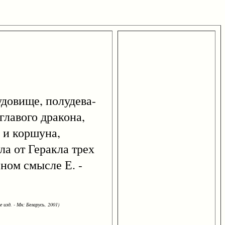
удовище, полудева-
главого дракона,
 и коршуна,
а от Геракла трех
ном смысле Е. -
 изд. - Мн: Беларусь, 2001)