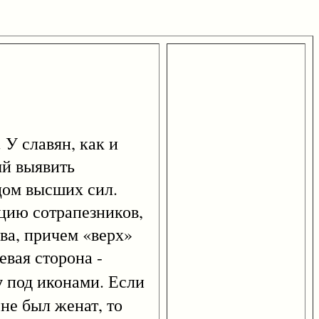
У славян, как и
ый выявить
цом высших сил.
ию сотрапезников,
ва, причем «верх»
евая сторона -
у
под иконами. Если
не был женат, то