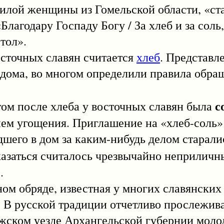
жилой женщины из Гомельской области, «ст
лагодару Госпаду Богу / За хлеб и за соль,
тол».
очных славян считается
хлеб
. Представле
 дома, во многом определили правила обра
с
после хлеба у восточных славян была
ем угощения. Приглашение на «хлеб-соль»
шего в дом за каким-нибудь делом старал
казаться считалось чрезвычайно неприличн
.
обряде, известная у многих славянских 
. В русской традиции отчетливо прослежив
ежском уезде Архангельской губернии мол