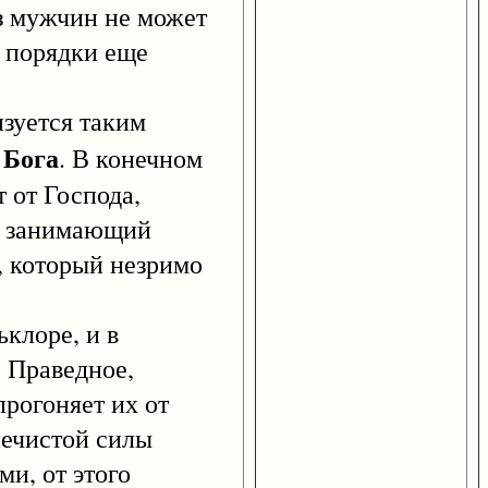
из мужчин не может
е порядки еще
зуется таким
Бога
т
. В конечном
т от Господа,
а, занимающий
а, который незримо
клоре, и в
. Праведное,
прогоняет их от
нечистой силы
ми, от этого