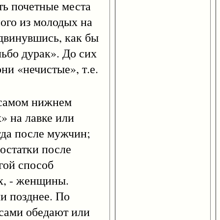
ть почетные места
ного из молодых на
одвинувшись, как бы
льбо дурак». До сих
ни «нечистые», т.е.
 самом нижнем
х» на лавке или
гда после мужчин;
 остатки после
угой способ
х, - женщины.
и позднее. По
 сами обедают или