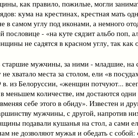
ины, как правило, пожилые, могли занима
ядов: кума на крестинах, крестная мать од
не в самом углу под иконами, а немного от
й пословице - «на куте сядзит альбо поп, а
щины не садятся в красном углу, так как о
таршие мужчины, за ними - младшие, на
 не хватало места за столом, ели «в посуда
 в. из Белоруссии, «женщин потчуют... все
 в меньшем количестве, им достаются одни
вменяя себе этого в обиду». Известен и др
таршинству мужчины, с другой, напротив ни
ны подавали кушанья на стол, а сами ел
нам не дозволяют мужья и обедать с собой: