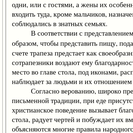
одни, или с гостями, а жены их особен
входить туда, кроме мальчиков, назнач
соблюдались в знатных семьях.
В соответствии с представлением о Б
образом, чтобы представить пищу, под
счете трапеза предстает как своеобразн
сотрапезники воздают ему благодарнос
место во главе стола, под иконами, ра
наблюдает за людьми и их отношением 
Согласно верованию, широко предст
письменной традиции, при еде присутст
христианское поведение вызывает благо
стола, радует чертей и побуждает их в
объясняются многие правила народного 