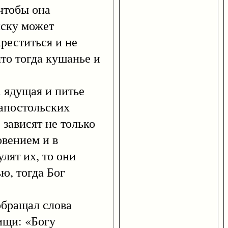
 чтобы она
иску может
реститься и не
что тогда кушанье и
 ядущая и питье
 апостольских
 зависят не только
овением и в
лят их, то они
ю, тогда Бог
обращал слова
ищи: «Богу