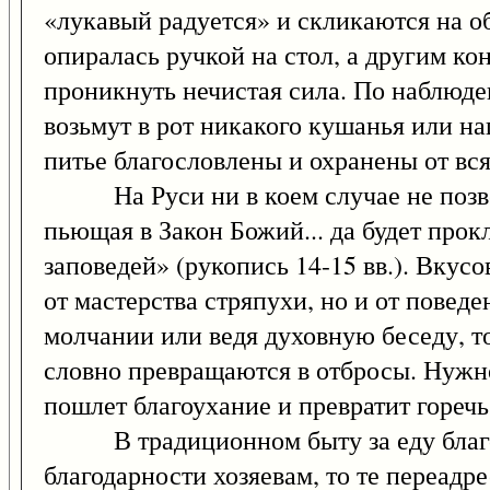
«лукавый радуется» и скликаются на об
опиралась ручкой на стол, а другим ко
проникнуть нечистая сила. По наблюде
возьмут в рот никакого кушанья или на
питье благословлены и охранены от вс
На Руси ни в коем случае не позволя
пьющая в Закон Божий... да будет прок
заповедей» (рукопись 14-15 вв.). Вкус
от мастерства стряпухи, но и от поведе
молчании или ведя духовную беседу, то 
словно превращаются в отбросы. Нужно
пошлет благоухание и превратит горечь
В традиционном быту за еду благодар
благодарности хозяевам, то те переад