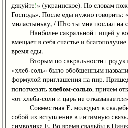
дякуйте
!
» (украинское). По словам по
Господь». После еды нужно говорить: «Б
миластыньку, / Што ты мне послал на с
Наиболее сакральной пищей у вост
вмещает в себя счастье и благополучие
время еды.
Вторым по сакральности продуктом 
«хлеб-соль» было обобщенным названи
формулой приглашения на пир. Пришед
хлебом-солью
попотчевать
, причем от
«от хлеба-соли и царь не отказывается»
Совместная Е. молодых в свадебном 
собой их вступление в интимную связь
символика Е. Во время свадьбы в Пин