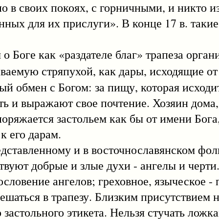
но в своих покоях, с горничными, и никто 
енных для их прислуги». В конце 17 в. таки
оге как «раздателе благ» трапеза органи
аваемую стряпухой, как дары, исходящие о
ый обмен с Богом: за пищу, которая исходи
ть и выражают свое почтение. Хозяин дом
споряжается застольем как бы от имени Бог
к его дарам.
авленному и в восточнославянском фоль
вуют добрые и злые духи - ангелы и черти
словение ангелов; греховное, языческое - 
мешаться в трапезу. Близким присутствием 
застольного этикета. Нельзя стучать ложка