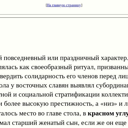
[
На главную страницу
]
повседневный или праздничный характер. 
влялась как своеобразный ритуал, призванн
вердить солидарность его членов перед ли
 у восточных славян выявлял субординац
ной и социальной стратификации коллекти
ли более высокую престижность, а «низ» и л
красном угл
лось место во главе стола, в
нимал старший женатый сын, если же он еще 