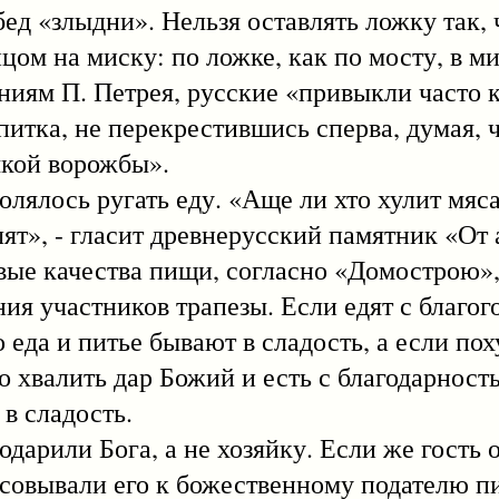
ед «злыдни». Нельзя оставлять ложку так,
нцом на миску: по ложке, как по мосту, в м
ниям П. Петрея, русские «привыкли часто к
питка, не перекрестившись сперва, думая, 
якой ворожбы».
лось ругать еду. «Аще ли хто хулит мяса
лят», - гласит древнерусский памятник «От
овые качества пищи, согласно «Домострою»,
ния участников трапезы. Если едят с благог
еда и питье бывают в сладость, а если поху
 хвалить дар Божий и есть с благодарность
 в сладость.
или Бога, а не хозяйку. Если же гость 
ресовывали его к божественному подателю п