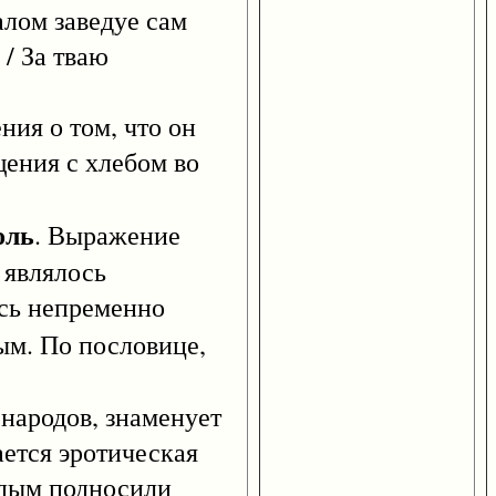
алом заведуе сам
 / За тваю
ния о том, что он
щения с хлебом во
оль
. Выражение
 являлось
ись непременно
ым. По пословице,
народов, знаменует
ается эротическая
одым подносили