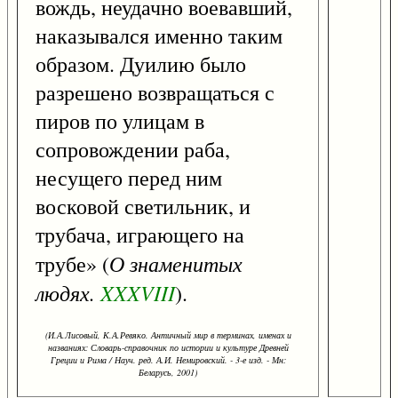
вождь, неудачно воевавший,
наказывался именно таким
образом. Дуилию было
разрешено возвращаться с
пиров по улицам в
сопровождении раба,
несущего перед ним
восковой светильник, и
трубача, играющего на
О знаменитых
трубе» (
людях.
XXXVIII
).
(И.А.Лисовый, К.А.Ревяко. Античный мир в терминах, именах и
названиях: Словарь-справочник по истории и культуре Древней
Греции и Рима / Науч. ред. А.И. Немировский. - 3-е изд. - Мн:
Беларусь, 2001)