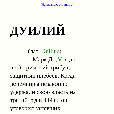
[
На главную страницу
]
ДУИЛИЙ
(лат.
Duilius
).
1. Марк Д. (
V
в. до
н.э.) - римский трибун,
защитник плебеев. Когда
децемвиры незаконно
удержали свою власть на
третий год в 449 г., он
уговорил занявших