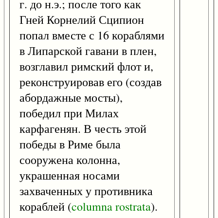
г. до н.э.; после того как
Гней Корнелий Сципион
попал вместе с 16 кораблями
в Липарской гавани в плен,
возглавил римский флот и,
реконструировав его (создав
абордажные мосты),
победил при Милах
карфагенян. В честь этой
победы в Риме была
сооружена колонна,
украшенная носами
захваченных у противника
кораблей (
columna
rostrata
).