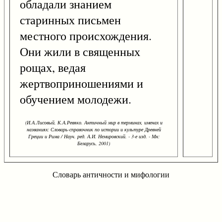
обладали знанием
старинных письмен
местного происхождения.
Они жили в священных
рощах, ведая
жертвоприношениями и
обучением молодежи.
(И.А.Лисовый, К.А.Ревяко. Античный мир в терминах, именах и
названиях: Словарь-справочник по истории и культуре Древней
Греции и Рима / Науч. ред. А.И. Немировский. - 3-е изд. - Мн:
Беларусь, 2001)
Словарь античности и мифологии