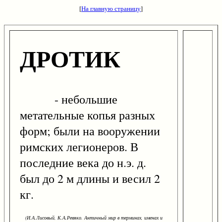
[
На главную страницу
]
ДРОТИК
- небольшие
метательные копья разных
форм; были на вооружении
римских легионеров. В
последние века до н.э. д.
был до 2 м длины и весил 2
кг.
(И.А.Лисовый, К.А.Ревяко. Античный мир в терминах, именах и