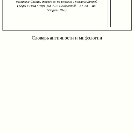
названиях: Словарь-справочник по истории и культуре Древней
Греции и Рима / Науч. ред. А.И. Немировский. - 3-е изд. - Мн:
Беларусь, 2001)
Словарь античности и мифологии