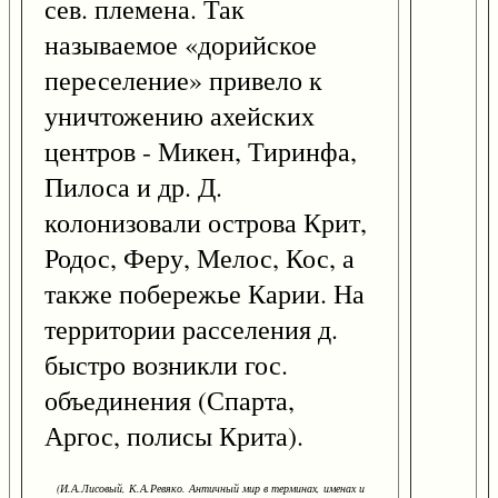
сев. племена. Так
называемое «дорийское
переселение» привело к
уничтожению ахейских
центров - Микен, Тиринфа,
Пилоса и др. Д.
колонизовали острова Крит,
Родос, Феру, Мелос, Кос, а
также побережье Карии. На
территории расселения д.
быстро возникли гос.
объединения (Спарта,
Аргос, полисы Крита).
(И.А.Лисовый, К.А.Ревяко. Античный мир в терминах, именах и