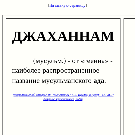
[
На главную страницу
]
ДЖАХАННАМ
(мусульм.) - от «геенна» -
наиболее распространенное
ада
название мусульманского
.
(Мифологический словарь: ок. 1800 статей / Г.В. Щеглов, В.Арчер - М.: ACT:
Астрель: Транзиткнига, 2006)