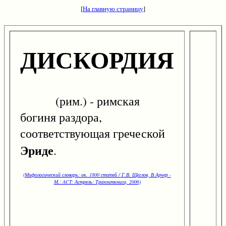
[
На главную страницу
]
ДИСКОРДИЯ
(рим.) - римская
богиня раздора,
соответствующая греческой
Эриде
.
(Мифологический словарь: ок. 1800 статей / Г.В. Щеглов, В.Арчер -
М.: ACT: Астрель: Транзиткнига, 2006)