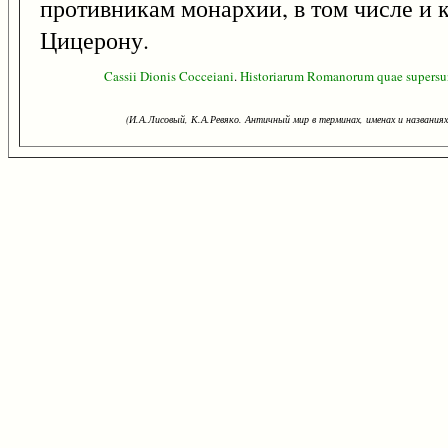
противникам монархии, в том числе и 
Цицерону.
Cassii
Dionis
Cocceiani
.
Historiarum
Romanorum
quae
supersu
(И.А.Лисовый, К.А.Ревяко. Античный мир в терминах, именах и названиях: 