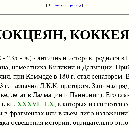
[
На главную страницу
]
КОКЦЕЯН, КОККЕ
0 - 235 н.э.) - античный историк, родился в
ана, наместника Киликии и Далмации. При
ия, при Коммоде в 180 г. стал сенатором.
 г. назначил Д.К.К. претором. Занимал ряд
ке, легат в Далмации и Паннонии). Его гла
сь кн.
XXXVI
-
LX
, в которых излагаются с
шли в фрагментах или в чьем-либо изложении)
дка освещения истории; отрицательно отно