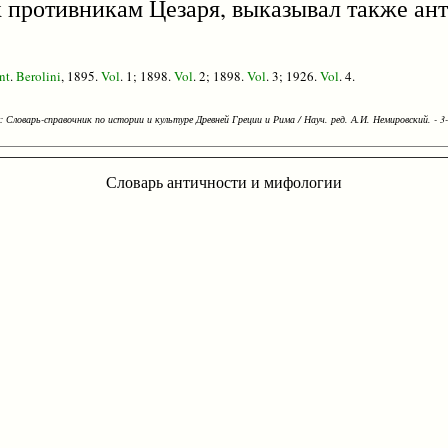
к противникам Цезаря, выказывал также ан
nt
.
Berolini
, 1895.
Vol
. 1; 1898.
Vol
. 2; 1898.
Vol
. 3; 1926.
Vol
. 4.
Словарь-справочник по истории и культуре Древней Греции и Рима / Науч. ред. А.И. Немировский. - 3-е
Словарь античности и мифологии