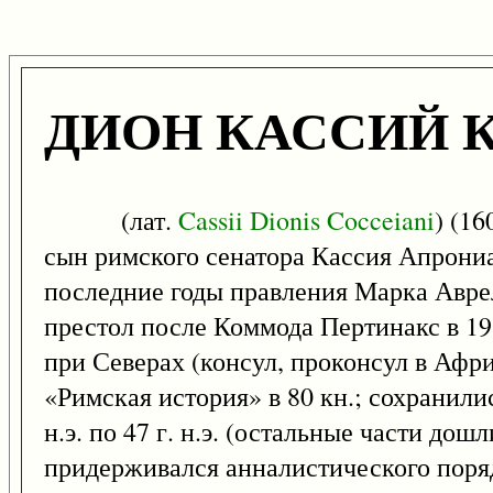
ДИОН КАССИЙ 
(лат.
Cassii
Dionis
Cocceiani
) (16
сын римского сенатора Кассия Апрони
последние годы правления Марка Аврел
престол после Коммода Пертинакс в 193
при Северах (консул, проконсул в Афри
«Римская история» в 80 кн.; сохранили
н.э. по 47 г. н.э. (остальные части до
придерживался анналистического поря