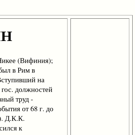
ЯН
 Никее (Вифиния);
был в Рим в
 Вступивший на
 гос. должностей
вный труд -
обытия от 68 г. до
. Д.К.К.
сился к