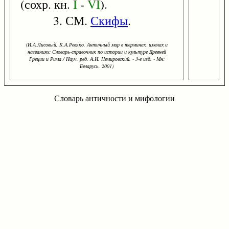
(сохр. кн.
I
-
VI
).
3. СМ.
Скифы
.
(И.А.Лисовый, К.А.Ревяко. Античный мир в терминах, именах и
названиях: Словарь-справочник по истории и культуре Древней
Греции и Рима / Науч. ред. А.И. Немировский. - 3-е изд. - Мн:
Беларусь, 2001)
Словарь античности и мифологии