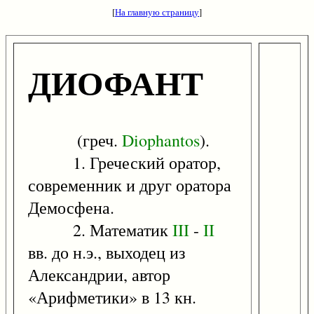
[
На главную страницу
]
ДИОФАНТ
(греч.
Diophantos
).
1. Греческий оратор,
современник и друг оратора
Демосфена.
2. Математик
III
-
II
вв. до н.э., выходец из
Александрии, автор
«Арифметики» в 13 кн.