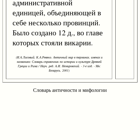
административной
единицей, объединяющей в
себе несколько провинций.
Было создано 12 д., во главе
которых стояли викарии.
(И.А.Лисовый, К.А.Ревяко. Античный мир в терминах, именах и
названиях: Словарь-справочник по истории и культуре Древней
Греции и Рима / Науч. ред. А.И. Немировский. - 3-е изд. - Мн:
Беларусь, 2001)
Словарь античности и мифологии