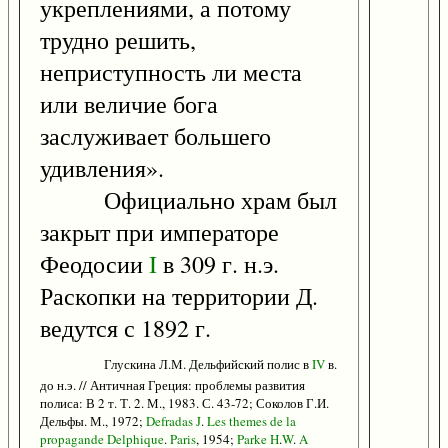
укреплениями, а потому
трудно решить,
неприступность ли места
или величие бога
заслуживает большего
удивления».
Официально храм был
закрыт при императоре
Феодосии
I
в 309 г. н.э.
Раскопки на территории Д.
ведутся с 1892 г.
Глускина Л.М. Дельфийский полис в
IV
в.
до н.э. // Античная Греция: проблемы развития
полиса: В 2 т. Т. 2. М., 1983. С. 43-72; Соколов Г.И.
Дельфы. М., 1972;
Defradas
J
.
Les
themes
de
la
propagande
Delphique
.
Paris
, 1954;
Parke
H
.
W
.
A