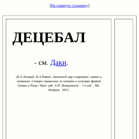
[
На главную страницу
]
ДЕЦЕБАЛ
- см.
Даки
.
(И.А.Лисовый, К.А.Ревяко. Античный мир в терминах, именах и
названиях: Словарь-справочник по истории и культуре Древней
Греции и Рима / Науч. ред. А.И. Немировский. - 3-е изд. - Мн:
Беларусь, 2001)