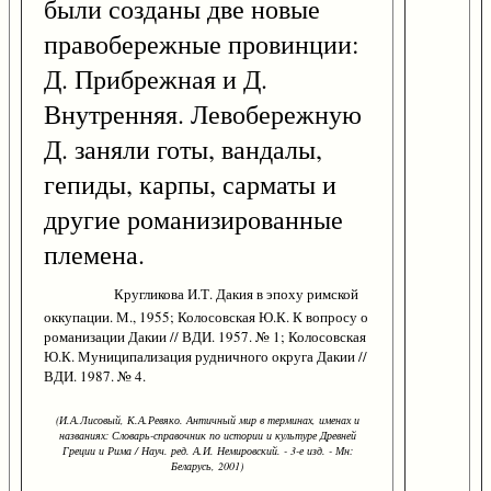
были созданы две новые
правобережные провинции:
Д. Прибрежная и Д.
Внутренняя. Левобережную
Д. заняли готы, вандалы,
гепиды, карпы, сарматы и
другие романизированные
племена.
Кругликова И.Т. Дакия в эпоху римской
оккупации. М., 1955; Колосовская Ю.К. К вопросу о
романизации Дакии // ВДИ. 1957. № 1; Колосовская
Ю.К. Муниципализация рудничного округа Дакии //
ВДИ. 1987. № 4.
(И.А.Лисовый, К.А.Ревяко. Античный мир в терминах, именах и
названиях: Словарь-справочник по истории и культуре Древней
Греции и Рима / Науч. ред. А.И. Немировский. - 3-е изд. - Мн:
Беларусь, 2001)