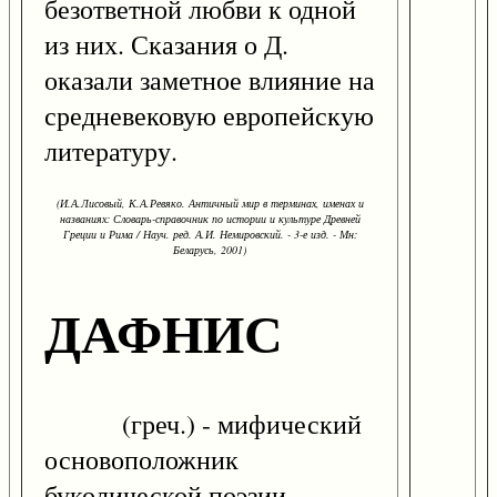
безответной любви к одной
из них. Сказания о Д.
оказали заметное влияние на
средневековую европейскую
литературу.
(И.А.Лисовый, К.А.Ревяко. Античный мир в терминах, именах и
названиях: Словарь-справочник по истории и культуре Древней
Греции и Рима / Науч. ред. А.И. Немировский. - 3-е изд. - Мн:
Беларусь, 2001)
ДАФНИС
(греч.) - мифический
основоположник
буколической поэзии,