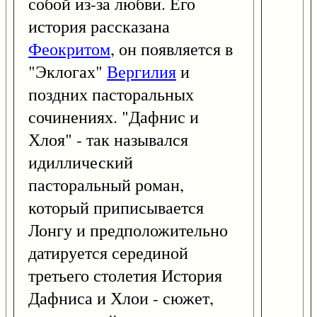
собой из-за любви. Его
история рассказана
Феокритом
, он появляется в
"Эклогах"
Вергилия
и
поздних пасторальных
сочинениях. "Дафнис и
Хлоя" - так назывался
идиллический
пасторальный роман,
который приписывается
Лонгу и предположительно
датируется серединой
третьего столетия История
Дафниса и Хлои - сюжет,