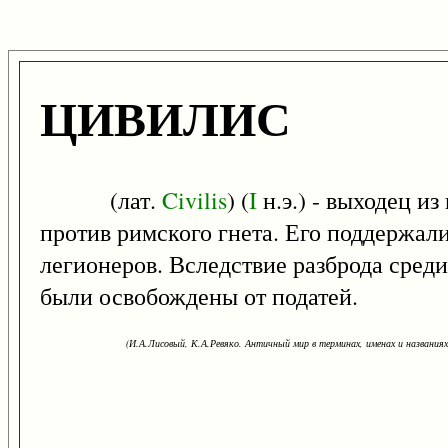
ЦИВИЛИС
(лат.
Civilis
) (
I
н.э.) - выходец из
против римского гнета. Его поддержал
легионеров. Вследствие разброда среди
были освобождены от податей.
(И.А.Лисовый, К.А.Ревяко. Античный мир в терминах, именах и названиях: 