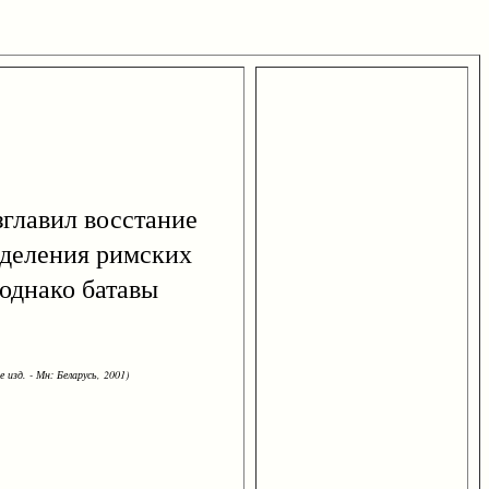
озглавил восстание
зделения римских
 однако батавы
 изд. - Мн: Беларусь, 2001)