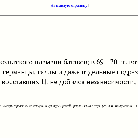
[
На главную страницу
]
 кельтского племени батавов; в 69 - 70 гг. в
и германцы, галлы и даже отдельные подра
 восставших Ц. не добился независимости,
Словарь-справочник по истории и культуре Древней Греции и Рима / Науч. ред. А.И. Немировский. - 3-е