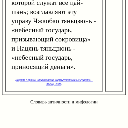
которой служат все цай-
шэнь; возглавляют эту
управу Чжаобао тяньцзюнь -
«небесный государь,
призывающий сокровища» -
и Нацянь тяньцзюнь -
«небесный государь,
приносящий деньги».
(Кирилл Королев. Энциклопедия сверхъестественных существ. -
Эксмо, 2006)
Словарь античности и мифологии