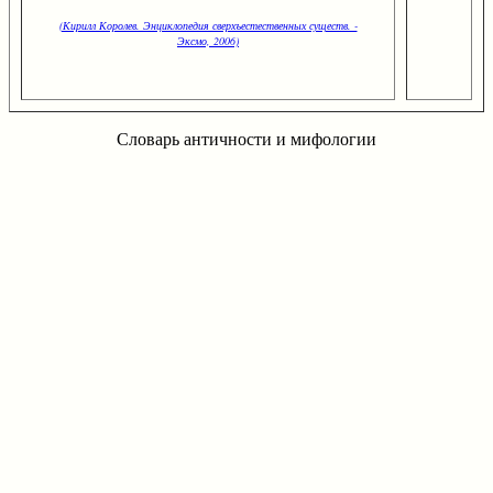
(Кирилл Королев. Энциклопедия сверхъестественных существ. -
Эксмо, 2006)
Словарь античности и мифологии