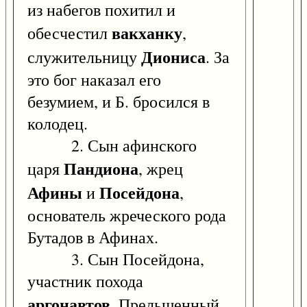
из набегов похитил и
вакханку
обесчестил
,
Диониса
служительницу
. За
это бог наказал его
безумием, и Б. бросился в
колодец.
2. Сын афинского
Пандиона
царя
, жрец
Афины
Посейдона
и
,
основатель жреческого рода
Бутадов в Афинах.
3. Сын Посейдона,
участник похода
аргонавтов
. Прельщенный