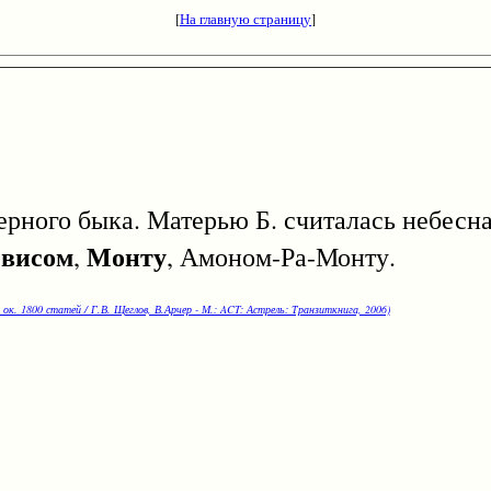
[
На главную страницу
]
ного быка. Матерью Б. считалась небесна
висом
Монту
,
, Амоном-Ра-Монту.
 ок. 1800 статей / Г.В. Щеглов, В.Арчер - М.: ACT: Астрель: Транзиткнига, 2006)