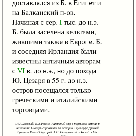
доставлялся из Б. в Египет и
на Балканский п-ов.
Начиная с сер.
I
тыс. до н.э.
Б. была заселена кельтами,
жившими также в Европе. Б.
и соседняя Ирландия были
известны античным авторам
с
VI
в. до н.э., но до похода
Ю. Цезаря в 55 г. до н.э.
остров посещался только
греческими и италийскими
торговцами.
(И.А.Лисовый, К.А.Ревяко. Античный мир в терминах, именах и
названиях: Словарь-справочник по истории и культуре Древней
Греции и Рима / Науч. ред. А.И. Немировский. - 3-е изд. - Мн: