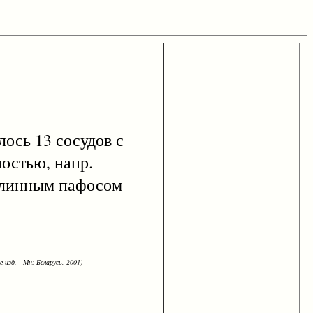
илось 13 сосудов с
остью, напр.
длинным пафосом
 изд. - Мн: Беларусь, 2001)