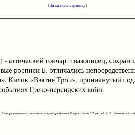
[
На главную страницу
]
э.) - аттический гончар и вазописец; сохран
вые росписи Б. отличались непосредственн
и». Килик «Взятие Трои», проникнутый по
событиях Греко-персидских войн.
Словарь-справочник по истории и культуре Древней Греции и Рима / Науч. ред. А.И. Немировский. - 3-е