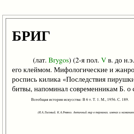
БРИГ
(лат.
Brygos
) (2-я пол.
V
в. до н.
его клеймом. Мифологические и жанро
роспись килика «Последствия пирушк
битвы, напоминал современникам Б. о 
Всеобщая история искусства: В 6 т. Т. 1. М., 1956. С. 189.
(И.А.Лисовый, К.А.Ревяко. Античный мир в терминах, именах и названиях: 