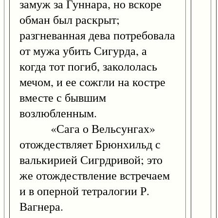
замуж за Гуннара, но вскоре
обман был раскрыт;
разгневанная дева потребовала
от мужа убить Сигурда, а
когда тот погиб, закололась
мечом, и ее сожгли на костре
вместе с бывшим
возлюбленным.
«Сага о Вельсунгах»
отождествляет Брюнхильд с
валькирией Сигрдривой; это
же отождествление встречаем
и в оперной тетралогии Р.
Вагнера.