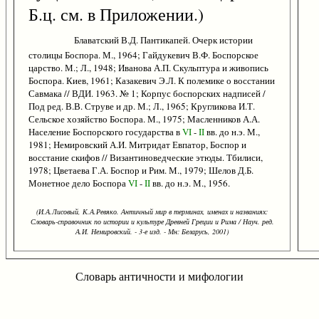
Б.ц. см. в Приложении.)
Блаватский В.Д. Пантикапей. Очерк истории
столицы Боспора. М., 1964; Гайдукевич В.Ф. Боспорское
царство. М.; Л., 1948; Иванова А.П. Скульптура и живопись
Боспора. Киев, 1961; Казакевич Э.Л. К полемике о восстании
Савмака // ВДИ. 1963. № 1; Корпус боспорских надписей /
Под ред. В.В. Струве и др. М.; Л., 1965; Кругликова И.Т.
Сельское хозяйство Боспора. М., 1975; Масленников А.А.
Население Боспорского государства в
VI
-
II
вв. до н.э. М.,
1981; Немировский А.И. Митридат Евпатор, Боспор и
восстание скифов // Византиноведческие этюды. Тбилиси,
1978; Цветаева Г.А. Боспор и Рим. М., 1979; Шелов Д.Б.
Монетное дело Боспора
VI
-
II
вв. до н.э. М., 1956.
(И.А.Лисовый, К.А.Ревяко. Античный мир в терминах, именах и названиях:
Словарь-справочник по истории и культуре Древней Греции и Рима / Науч. ред.
А.И. Немировский. - 3-е изд. - Мн: Беларусь, 2001)
Словарь античности и мифологии