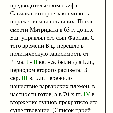
предводительством скифа
Савмака, которое закончилось
поражением восставших. После
смерти Митридата в 63 г. до н.э.
Б.ц. управлял его сын Фарнак. С
того времени Б.ц. перешло в
политическую зависимость от
Рима.
I
-
II
вв. н.э. были для Б.ц.,
периодом второго расцвета. В
сер.
III
в. Б.ц. пережило
нашествие варварских племен, в
частности готов, а в 70-х гг.
IV
в.
вторжение гуннов прекратило его
существование. (Список царей