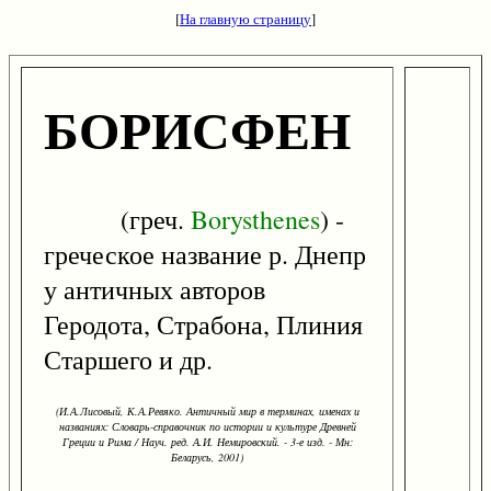
[
На главную страницу
]
БОРИСФЕН
(греч.
Borysthenes
) -
греческое название р. Днепр
у античных авторов
Геродота, Страбона, Плиния
Старшего и др.
(И.А.Лисовый, К.А.Ревяко. Античный мир в терминах, именах и
названиях: Словарь-справочник по истории и культуре Древней
Греции и Рима / Науч. ред. А.И. Немировский. - 3-е изд. - Мн:
Беларусь, 2001)