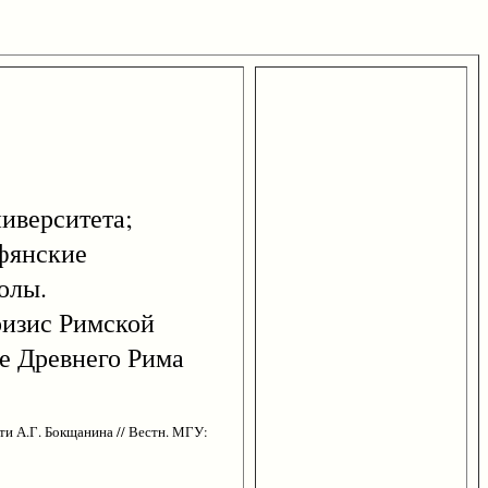
иверситета;
рфянские
олы.
ризис Римской
ие Древнего Рима
ти А.Г. Бокщанина // Вестн. МГУ: