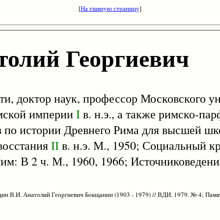
[
На главную страницу
]
лий Георгиевич
 доктор наук, профессор Московского ун
мской империи
I
в. н.э., а также римско-па
в по истории Древнего Рима для высшей шк
осстания
II
в. н.э. М., 1950; Социальный к
 Рим: В 2 ч. М., 1960, 1966; Источниковеден
щин В.И. Анатолий Георгиевич Бокщанин (1903 - 1979) // ВДИ. 1979. № 4; Памя