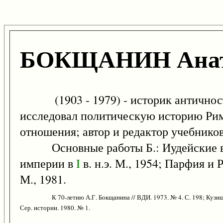
БОКЩАНИН Анато
(1903 - 1979) - историк античности,
исследовал политическую историю Ри
отношения; автор и редактор учебнико
Основные работы Б.: Иудейские в
империи в
I
в. н.э. М., 1954; Парфия и
М., 1981.
К 70-летию А.Г. Бокщанина // ВДИ. 1973. № 4. С. 198; Кузи
Сер. истории. 1980. № 1.