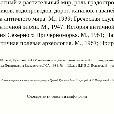
тный и растительный мир, роль градостро
ков, водопроводов, дорог, каналов, гаваней
ичного мира. М., 1939; Греческая скульп
тичной эпохи. М., 1947; История антично
гия Северного Причерноморья. М., 1961; П
тичная полевая археология. М., 1967; Прир
981. № 4; Кузищин В.И. Об изучении социально-экономической истории древне
а Дмитриевича Блаватского // СА. 1984. № 4; Шелов Д.Б. В.Д. Блаватский - ис
Словарь-справочник по истории и культуре Древней Греции и Рима / Науч. ред. А.И. Немировский. - 3-е
Словарь античности и мифологии