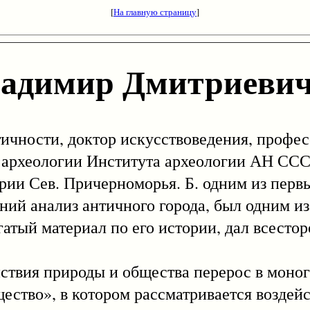
[
На главную страницу
]
димир Дмитриеви
чности, доктор искусствоведения, профес
й археологии Института археологии АН ССС
рии Сев. Причерноморья. Б. одним из первы
ний анализ античного города, был одним из
гатый материал по его истории, дал всест
вия природы и общества перерос в моно
ество», в котором рассматривается воздей