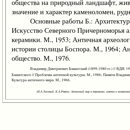
общества на природный ландшафт, живо
значение и характер каменоломен, рудни
Основные работы Б.: Архитектура ант
Искусство Северного Причерноморья ан
керамики. М., 1953; Античная археоло
истории столицы Боспора. М., 1964; Ан
общество. М., 1976.
Владимир Дмитриевич Блаватский (1899-1980 гг.) // ВДИ. 1
Блаватского // Проблемы античной культуры. М., 1986; Памяти Владимир
Культура античного мира. М., 1966.
(И.А.Лисовый, К.А.Ревяко. Античный мир в терминах, именах и названиях: 