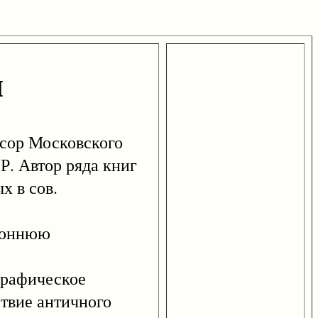
ч
сор Московского
Р. Автор ряда книг
х в сов.
ороннюю
графическое
ствие античного