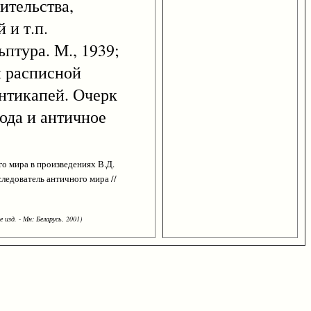
ительства,
 и т.п.
тура. М., 1939;
й расписной
антикапей. Очерк
ода и античное
го мира в произведениях В.Д.
следователь античного мира //
 изд. - Мн: Беларусь, 2001)