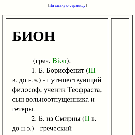
[
На главную страницу
]
БИОН
(греч.
Bion
).
1. Б. Борисфенит (
III
в. до н.э.) - путешествующий
философ, ученик Теофраста,
сын вольноотпущенника и
гетеры.
2. Б. из Смирны (
II
в.
до н.э.) - греческий