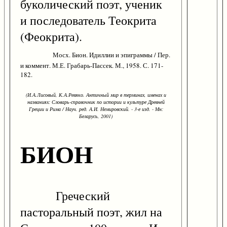
буколический поэт, ученик
и последователь Теокрита
(Феокрита).
Мосх. Бион. Идиллии и эпиграммы / Пер.
и коммент. М.Е. Грабарь-Пассек. М., 1958. С. 171-
182.
(И.А.Лисовый, К.А.Ревяко. Античный мир в терминах, именах и
названиях: Словарь-справочник по истории и культуре Древней
Греции и Рима / Науч. ред. А.И. Немировский. - 3-е изд. - Мн:
Беларусь, 2001)
БИОН
Греческий
пасторальный поэт, жил на