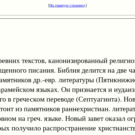
[
На главную страницу
]
древних текстов, канонизированный религи
ященного писания. Библия делится на две ча
памятников др.-евр. литературы (Пятикнижи
и арамейском языках. Он признается и иудаи
го в греческом переводе (Септуагинта). Но
тоит из памятников раннехристиан. литера
вном на греч. языке. Новый завет оказал о
орых получило распространение христианств