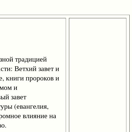
озной традицией
сти: Ветхий завет и
е, книги пророков и
змом и
вый завет
туры (евангелия,
громное влияние на
о.