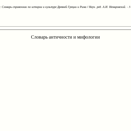
Словарь-справочник по истории и культуре Древней Греции и Рима / Науч. ред. А.И. Немировский. - 3-е
Словарь античности и мифологии