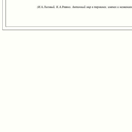
(И.А.Лисовый, К.А.Ревяко. Античный мир в терминах, именах и названиях: 