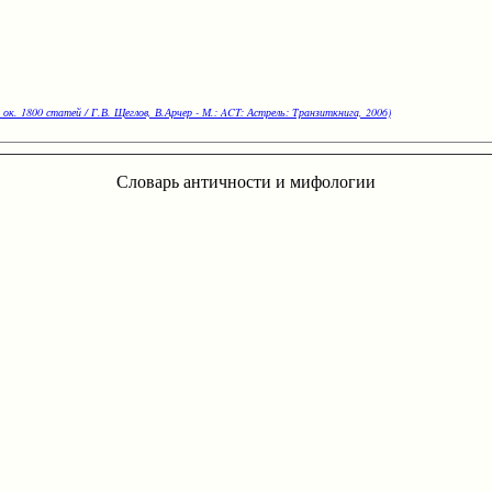
 ок. 1800 статей / Г.В. Щеглов, В.Арчер - М.: ACT: Астрель: Транзиткнига, 2006)
Словарь античности и мифологии