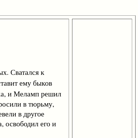
х. Сватался к
ставит ему быков
ака, и Меламп решил
бросили в тюрьму,
евели в другое
, освободил его и