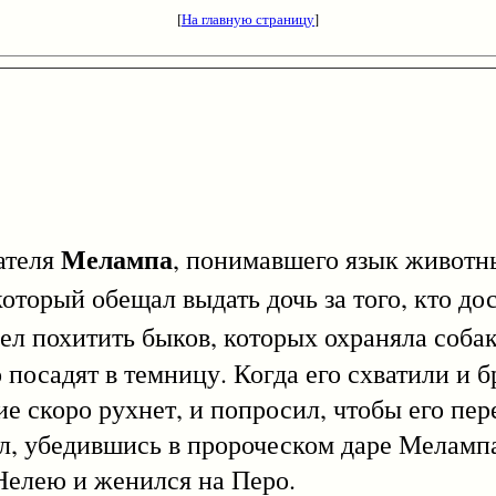
[
На главную страницу
]
Мелампа
цателя
, понимавшего язык животны
 который обещал выдать дочь за того, кто до
умел похитить быков, которых охраняла соб
то посадят в темницу. Когда его схватили и 
ие скоро рухнет, и попросил, чтобы его пер
л, убедившись в пророческом даре Мелампа
 Нелею и женился на Перо.