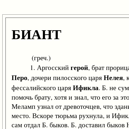
БИАНТ
(греч.)
герой
1. Аргосский
, брат прори
Перо
Нелея
, дочери пилосского царя
,
Ификла
фессалийского царя
. Б. не с
помочь брату, хотя и знал, что его за э
Меламп узнал от древоточцев, что здан
место. Вскоре тюрьма рухнула, и Ифик
сам отдал Б. быков. Б. доставил быков