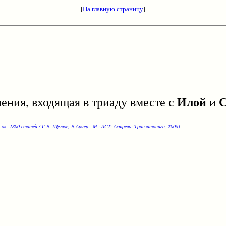
[
На главную страницу
]
Илой
С
ния, входящая в триаду вместе с
и
 ок. 1800 статей / Г.В. Щеглов, В.Арчер - М.: ACT: Астрель: Транзиткнига, 2006)