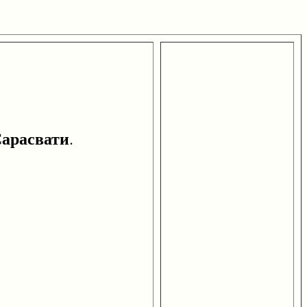
арасвати
.