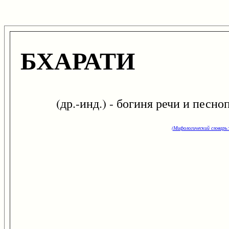
БХАРАТИ
(др.-инд.) - богиня речи и песнопе
(Мифологический словарь: