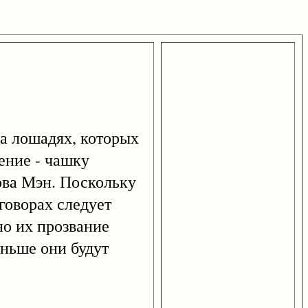
на лошадях, которых
ение - чашку
ова Мэн. Поскольку
говорах следует
но их прозвание
еньше они будут