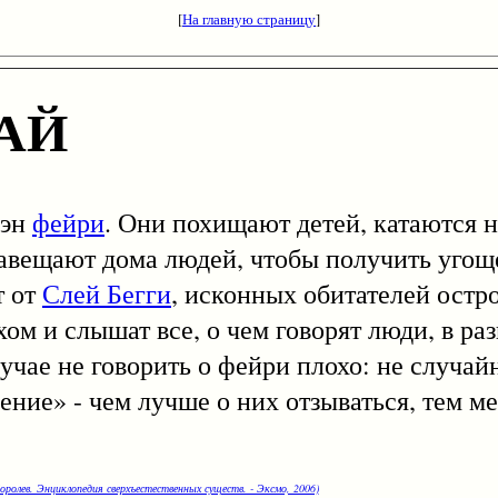
[
На главную страницу
]
АЙ
Мэн
фейри
. Они похищают детей, катаются 
навещают дома людей, чтобы получить угощ
т от
Слей Бегги
, исконных обитателей остр
м и слышат все, о чем говорят люди, в раз
учае не говорить о фейри плохо: не случай
ние» - чем лучше о них отзываться, тем м
оролев. Энциклопедия сверхъестественных существ. - Эксмо, 2006)