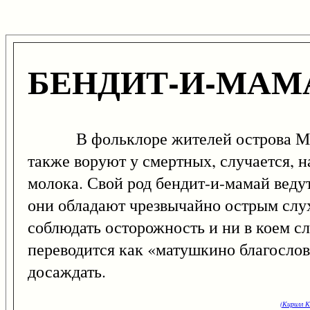
БЕНДИТ-И-МАМ
В фольклоре жителей острова 
также воруют у смертных, случается, 
молока. Свой род бендит-и-мамай веду
они обладают чрезвычайно острым слухо
соблюдать осторожность и ни в коем сл
переводится как «матушкино благослове
досаждать.
(Кирилл К