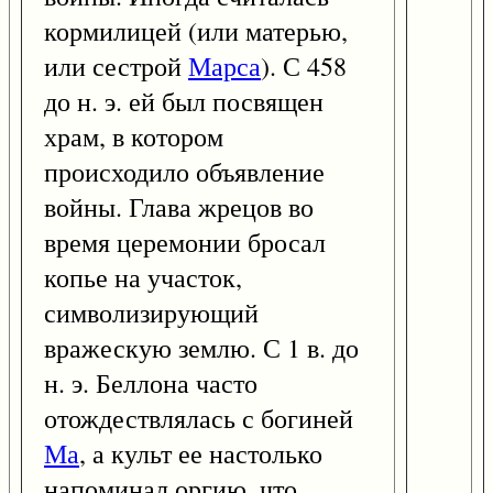
кормилицей (или матерью,
или сестрой
Марса
). С 458
до н. э. ей был посвящен
храм, в котором
происходило объявление
войны. Глава жрецов во
время церемонии бросал
копье на участок,
символизирующий
вражескую землю. С 1 в. до
н. э. Беллона часто
отождествлялась с богиней
Ма
, а культ ее настолько
напоминал оргию, что