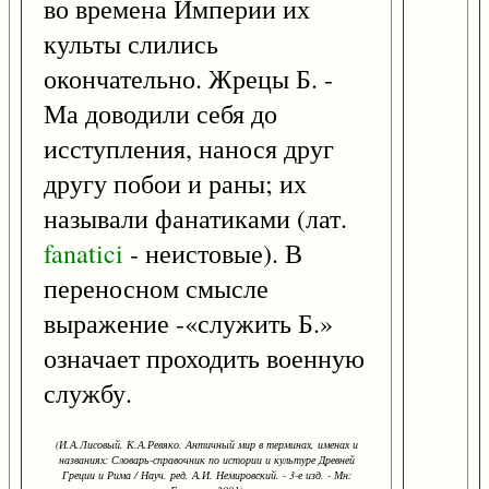
во времена Империи их
культы слились
окончательно. Жрецы Б. -
Ма доводили себя до
исступления, нанося друг
другу побои и раны; их
называли фанатиками (лат.
fanatici
- неистовые). В
переносном смысле
выражение -«служить Б.»
означает проходить военную
службу.
(И.А.Лисовый, К.А.Ревяко. Античный мир в терминах, именах и
названиях: Словарь-справочник по истории и культуре Древней
Греции и Рима / Науч. ред. А.И. Немировский. - 3-е изд. - Мн: