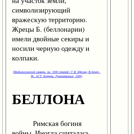
на участок земли,
символизирующий
вражескую территорию.
Жрецы Б. (беллонарии)
имели двойные секиры и
носили черную одежду и
колпаки.
(Мифологический словарь: ок. 1800 статей / Г.В. Щеглов, В.Арчер -
М.: ACT: Астрель: Транзиткнига, 2006)
БЕЛЛОНА
Римская богиня
войны. Иногда считалась