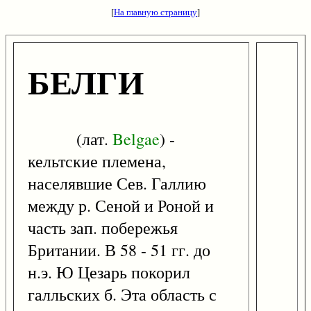
[
На главную страницу
]
БЕЛГИ
(лат.
Belgae
) -
кельтские племена,
населявшие Сев. Галлию
между р. Сеной и Роной и
часть зап. побережья
Британии. В 58 - 51 гг. до
н.э. Ю Цезарь покорил
галльских б. Эта область с