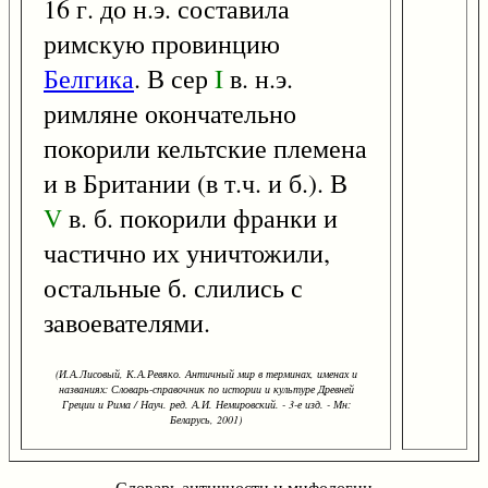
16 г. до н.э. составила
римскую провинцию
Белгика
. В сер
I
в. н.э.
римляне окончательно
покорили кельтские племена
и в Британии (в т.ч. и б.). В
V
в. б. покорили франки и
частично их уничтожили,
остальные б. слились с
завоевателями.
(И.А.Лисовый, К.А.Ревяко. Античный мир в терминах, именах и
названиях: Словарь-справочник по истории и культуре Древней
Греции и Рима / Науч. ред. А.И. Немировский. - 3-е изд. - Мн:
Беларусь, 2001)